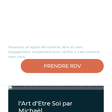
reconnecter avec votre essence la plus
profonde et à révéler votre plein
potentiel.
Si vous êtes prêt(e) à entamer ce voyage
de transformation, je vous invite à
prendre rendez-vous dès maintenant.
Réservez un appel découverte, libre et sans
engagement, simplement pour vérifier si cela résonne
avec vous.
PRENDRE RDV
l'Art d'Etre Soi par
Michaël