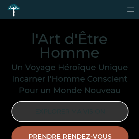
l'Art d'Être
Homme
Un Voyage Héroïque Unique
Incarner l'Homme Conscient
Pour un Monde Nouveau
EXPLORER MA VISION
PRENDRE RENDEZ-VOUS