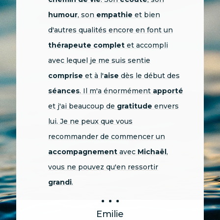
des mots
. Son intelligence
relationnelle
est remarquable, et nos
échanges sont à la fois nourrissants
intellectuellement et profondément
humains
. Ce que j'apprécie
particulièrement dans
l'accompagnement, c'est que Michaël
possède une
rare capacité
à
conjuguer acuité intellectuelle et
intelligence émotionnelle. Son
approche sait être à la fois
structurée
par des cadres théoriques
pertinents et profondément ancrée
dans le
ressenti.