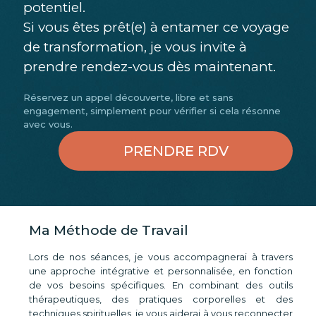
potentiel.
Si vous êtes prêt(e) à entamer ce voyage
de transformation, je vous invite à
prendre rendez-vous dès maintenant.
Réservez un appel découverte, libre et sans
engagement, simplement pour vérifier si cela résonne
avec vous.
PRENDRE RDV
Ma Méthode de Travail
Lors de nos séances, je vous accompagnerai à travers
une approche intégrative et personnalisée, en fonction
de vos besoins spécifiques. En combinant des outils
thérapeutiques, des pratiques corporelles et des
techniques spirituelles, je vous aiderai à vous reconnecter