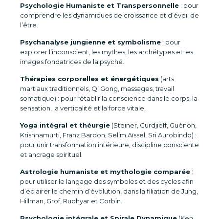
Psychologie Humaniste et Transpersonnelle
: pour
comprendre les dynamiques de croissance et d’éveil de
l’être.
Psychanalyse jungienne et symbolisme
: pour
explorer l’inconscient, les mythes, les archétypes et les
images fondatrices de la psyché.
Thérapies corporelles et énergétiques
(arts
martiaux traditionnels, Qi Gong, massages, travail
somatique) : pour rétablir la conscience dans le corps, la
sensation, la verticalité et la force vitale.
Yoga intégral et théurgie
(Steiner, Gurdjieff, Guénon,
Krishnamurti, Franz Bardon, Selim Aïssel, Sri Aurobindo) :
pour unir transformation intérieure, discipline consciente
et ancrage spirituel.
Astrologie humaniste et mythologie comparée
:
pour utiliser le langage des symboles et des cycles afin
d’éclairer le chemin d’évolution, dans la filiation de Jung,
Hillman, Grof, Rudhyar et Corbin.
Psychologie intégrale et Spirale Dynamique
(Ken