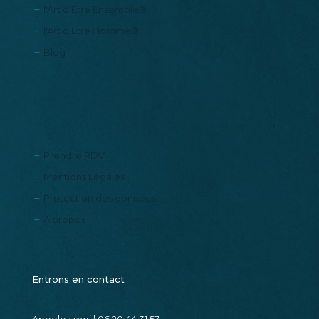
l'Art d'Etre Soi®
l'Art d'Etre Ensemble®
l'Art d'Etre Homme®
Blog
Prendre RDV
Mentions Légales
Protection des données
A propos